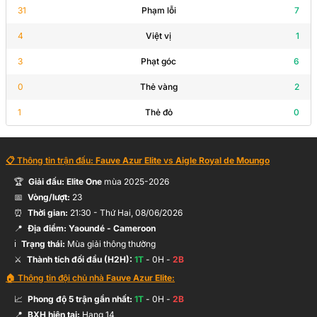
31
Phạm lỗi
7
4
Việt vị
1
3
Phạt góc
6
0
Thẻ vàng
2
1
Thẻ đỏ
0
📋 Thông tin trận đấu:
Fauve Azur Elite
vs
Aigle Royal de Moungo
🏆
Giải đấu:
Elite One
mùa
2025-2026
📅
Vòng/lượt:
23
⏰
Thời gian:
21:30
-
Thứ Hai, 08/06/2026
📍
Địa điểm:
Yaoundé
- Cameroon
ℹ️
Trạng thái:
Mùa giải thông thường
⚔️
Thành tích đối đầu (H2H):
1
T
-
0
H -
2
B
🏠 Thông tin đội chủ nhà
Fauve Azur Elite
:
📈
Phong độ 5 trận gần nhất:
1
T
-
0
H -
2
B
📍
BXH hiện tại:
Hạng
14