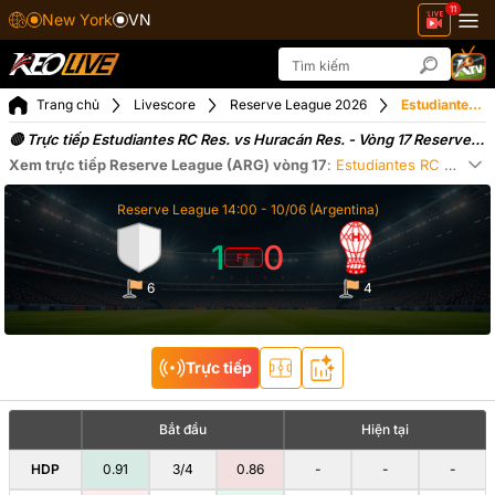
11
New York
VN
Trang chủ
Livescore
Reserve League 2026
Estudiantes RC Res. vs Huracán Res. ngày 11-06-2026
🔴 Trực tiếp Estudiantes RC Res. vs Huracán Res. - Vòng 17 Reserve
League Argentina (11-06-2026)
Xem trực tiếp
Reserve League (ARG)
vòng 17
:
Estudiantes RC Res.
v
Xe
Reserve League
14:00 -
10/06
(Argentina)
1
0
FT
6
4
Trực tiếp
Bắt đầu
Hiện tại
HDP
0.91
3/4
0.86
-
-
-