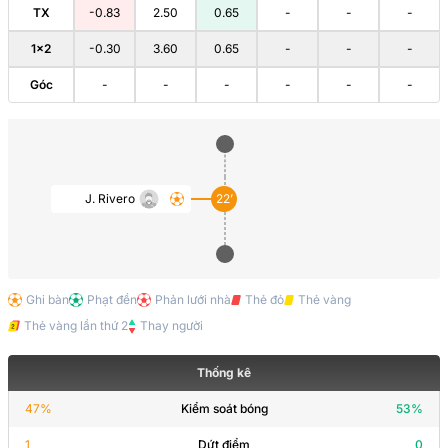
TX
-0.83
2.50
0.65
-
-
-
1×2
-0.30
3.60
0.65
-
-
-
Góc
-
-
-
-
-
-
J. Rivero
22’
Ghi bàn
Phạt đền
Phản lưới nhà
Thẻ đỏ
Thẻ vàng
Thẻ vàng lần thứ 2
Thay người
Thống kê
47
%
Kiểm soát bóng
53
%
1
Dứt điểm
0