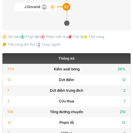
J.Govand
62’
Ghi bàn
Phạt đền
Phản lưới nhà
Thẻ đỏ
Thẻ vàng
Thẻ vàng lần thứ 2
Thay người
Thống kê
71
%
Kiểm soát bóng
29
%
12
Dứt điểm
12
7
Dứt điểm trúng đích
2
2
Cứu thua
7
516
Tổng đường chuyền
210
10
Phạm lỗi
13