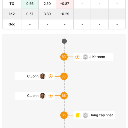
TX
0.66
2.50
-0.87
-
-
-
1×2
0.57
3.80
-0.29
-
-
-
Góc
-
-
-
-
-
-
83’
J.Kareem
C.John
80’
C.John
66’
65’
Đang cập nhật