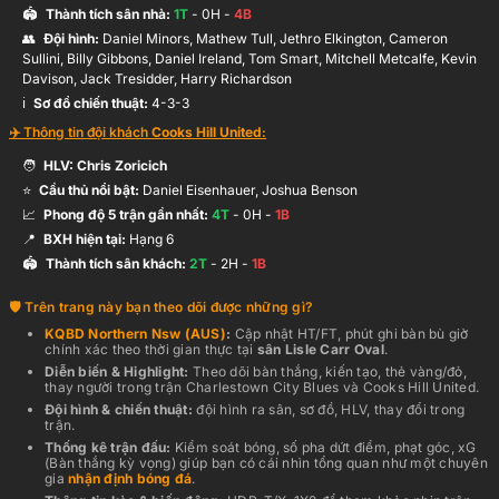
🏟️
Thành tích sân nhà:
1
T
-
0
H -
4
B
👥
Đội hình
:
Daniel Minors, Mathew Tull, Jethro Elkington, Cameron
Sullini, Billy Gibbons, Daniel Ireland, Tom Smart, Mitchell Metcalfe, Kevin
Davison, Jack Tresidder, Harry Richardson
ℹ️️
Sơ đồ chiến thuật:
4-3-3
✈️ Thông tin đội khách
Cooks Hill United
:
🧑
HLV:
Chris Zoricich
⭐
Cầu thủ nổi bật:
Daniel Eisenhauer, Joshua Benson
📈
Phong độ 5 trận gần nhất:
4
T
-
0
H -
1
B
📍
BXH hiện tại:
Hạng
6
🏟️
Thành tích sân khách:
2
T
-
2
H -
1
B
Trên trang này bạn theo dõi được những gì?
KQBD
Northern Nsw (AUS)
:
Cập nhật HT/FT, phút ghi bàn bù giờ
chính xác theo thời gian thực
tại
sân
Lisle Carr Oval
.
Diễn biến & Highlight:
Theo dõi bàn thắng, kiến tạo, thẻ vàng/đỏ,
thay người trong trận
Charlestown City Blues
và
Cooks Hill United
.
Đội hình & chiến thuật:
đội hình ra sân, sơ đồ, HLV, thay đổi trong
trận.
Thống kê trận đấu:
Kiểm soát bóng, số pha dứt điểm, phạt góc, xG
(Bàn thắng kỳ vọng) giúp bạn có cái nhìn tổng quan như một chuyên
gia
nhận định bóng đá
.