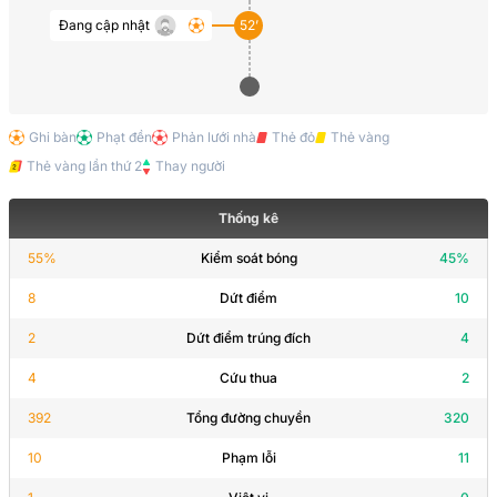
Đang cập nhật
52’
Ghi bàn
Phạt đền
Phản lưới nhà
Thẻ đỏ
Thẻ vàng
Thẻ vàng lần thứ 2
Thay người
Thống kê
55
%
Kiểm soát bóng
45
%
8
Dứt điểm
10
2
Dứt điểm trúng đích
4
4
Cứu thua
2
392
Tổng đường chuyền
320
10
Phạm lỗi
11