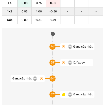
TX
0.88
3.75
0.90
-
-
-
1×2
0.95
4.00
-0.56
-
-
-
Góc
0.89
10.50
0.91
-
-
-
74’
Đang cập nhật
65’
D.Yaxley
Đang cập nhật
64’
57’
Đang cập nhật