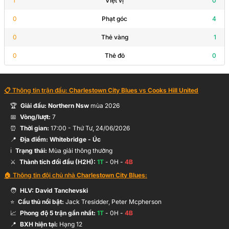
1
Việt vị
0
0
Phạt góc
4
0
Thẻ vàng
1
0
Thẻ đỏ
0
📋 Thông tin trận đấu:
Charlestown City Blues
vs
Cooks Hill United
🏆
Giải đấu:
Northern Nsw
mùa
2026
📅
Vòng/lượt:
7
⏰
Thời gian:
17:00
-
Thứ Tư, 24/06/2026
📍
Địa điểm:
Whitebridge
- Úc
ℹ️
Trạng thái:
Mùa giải thông thường
⚔️
Thành tích đối đầu (H2H):
1
T
-
0
H -
4
B
🏠 Thông tin đội chủ nhà
Charlestown City Blues
:
🧑
HLV:
David Tanchevski
⭐
Cầu thủ nổi bật:
Jack Tresidder, Peter Mcpherson
📈
Phong độ 5 trận gần nhất:
1
T
-
0
H -
4
B
📍
BXH hiện tại:
Hạng
12