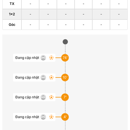
TX
-
-
-
-
-
-
1×2
-
-
-
-
-
-
Góc
-
-
-
-
-
-
Đang cập nhật
74’
Đang cập nhật
10’
Đang cập nhật
7’
Đang cập nhật
4’