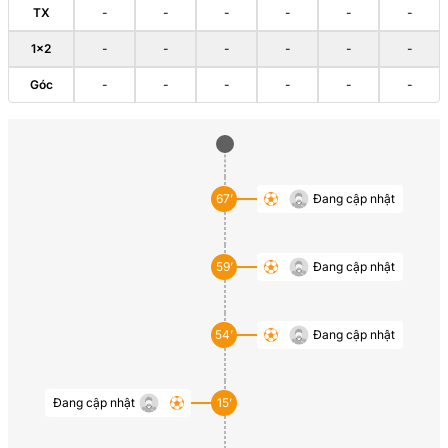
TX
-
-
-
-
-
-
1×2
-
-
-
-
-
-
Góc
-
-
-
-
-
-
67’
Đang cập nhật
59’
Đang cập nhật
54’
Đang cập nhật
Đang cập nhật
15’