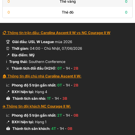
0
Thẻ vàng
0
0
Thẻ đỏ
0
📋 Thông tin trận đấu:
Carolina Ascent II W
vs
NC Courage II W
🏆
Giải đấu:
USL W League
mùa
2026
⏰
Thời gian:
04:00
-
Chủ Nhật, 07/06/2026
📍
Địa điểm:
Mỹ
ℹ️
Trạng thái:
Southern Conference
⚔️
Thành tích đối đầu (H2H):
0
T
-
1
H -
2
B
🏠 Thông tin đội chủ nhà
Carolina Ascent II W
:
📈
Phong độ 5 trận gần nhất:
0
T
-
1
H -
2
B
📍
BXH hiện tại:
Hạng
4
🏟️
Thành tích sân nhà:
1
T
-
1
H -
3
B
✈️ Thông tin đội khách
NC Courage II W
:
📈
Phong độ 5 trận gần nhất:
2
T
-
1
H -
0
B
📍
BXH hiện tại:
Hạng
1
🏟️
Thành tích sân khách:
4
T
-
1
H -
0
B