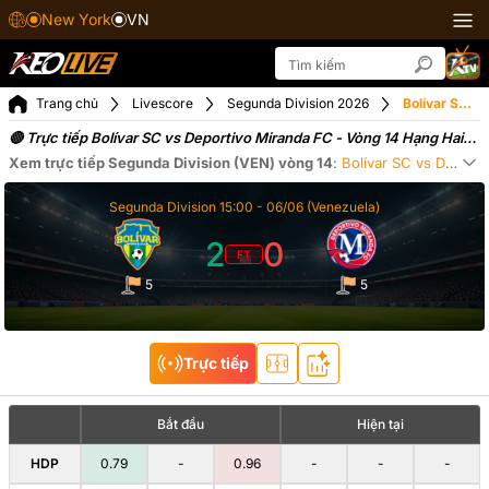
New York
VN
Trang chủ
Livescore
Segunda Division 2026
Bolívar SC vs Deportivo Miranda FC ngày 07-06-2026
🔴 Trực tiếp Bolívar SC vs Deportivo Miranda FC - Vòng 14 Hạng Hai
Venezuela (07-06-2026)
Xem trực tiếp
Segunda Division (VEN)
vòng 14
:
Bolívar SC
vs
Deportivo Miranda FC
Xe
Segunda Division
15:00 -
06/06
(Venezuela)
2
0
FT
5
5
Trực tiếp
Bắt đầu
Hiện tại
HDP
0.79
-
0.96
-
-
-