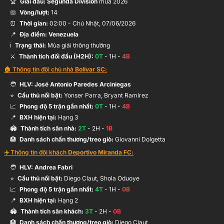
🏆
Giải đấu:
Segunda Division
mùa
2026
📅
Vòng/lượt:
14
⏰
Thời gian:
02:00
-
Chủ Nhật, 07/06/2026
📍
Địa điểm:
Venezuela
ℹ️
Trạng thái:
Mùa giải thông thường
⚔️
Thành tích đối đầu (H2H):
0
T
-
1
H -
4
B
🏠 Thông tin đội chủ nhà
Bolívar SC
:
🧑
HLV:
José Antonio Paredes Arciniegas
⭐
Cầu thủ nổi bật:
Yonser Parra, Bryant Ramírez
📈
Phong độ 5 trận gần nhất:
0
T
-
1
H -
4
B
📍
BXH hiện tại:
Hạng
3
🏟️
Thành tích sân nhà:
2
T
-
2
H -
1
B
🏥
Danh sách chấn thương/treo giò:
Giovanni Dolgetta
✈️ Thông tin đội khách
Deportivo Miranda FC
:
🧑
HLV:
Andrea Fabri
⭐
Cầu thủ nổi bật:
Diego Claut, Shola Oduoye
📈
Phong độ 5 trận gần nhất:
4
T
-
1
H -
0
B
📍
BXH hiện tại:
Hạng
2
🏟️
Thành tích sân khách:
3
T
-
2
H -
0
B
🏥
Danh sách chấn thương/treo giò:
Diego Claut