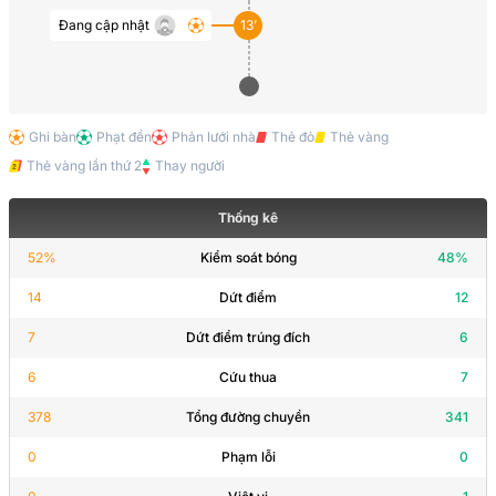
Đang cập nhật
13’
Ghi bàn
Phạt đền
Phản lưới nhà
Thẻ đỏ
Thẻ vàng
Thẻ vàng lần thứ 2
Thay người
Thống kê
52
%
Kiểm soát bóng
48
%
14
Dứt điểm
12
7
Dứt điểm trúng đích
6
6
Cứu thua
7
378
Tổng đường chuyền
341
0
Phạm lỗi
0