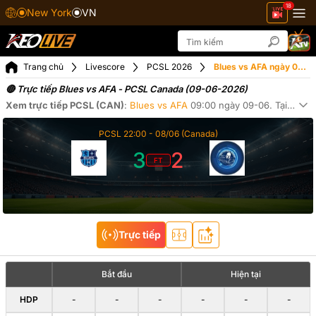
18
New York
VN
Trang chủ
Livescore
PCSL 2026
Blues vs AFA ngày 09-06-2026
🔴 Trực tiếp Blues vs AFA - PCSL Canada (09-06-2026)
Xem trực tiếp
PCSL (CAN)
:
Blues
vs
AFA
09:00
ngày
09-06
. Tại
Keoli
Xe
PCSL
22:00 -
08/06
(Canada)
3
2
FT
Trực tiếp
Bắt đầu
Hiện tại
HDP
-
-
-
-
-
-