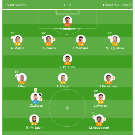
Lionel Scaloni
HLV
Hossam Hussein
5.9
E.Martínez
73'
90'
66'
6.6
7.4
7.4
6.9
N.Molina
C.Romero
L.Martínez
N.Tagliafico
7.5
L.Paredes
66'
7.2
6.6
7.6
R.Paul
A.Allister
E.Fernández
90'
9.1
6.6
(C)
L.Messi
J.Álvarez
80'
6.3
7.3
(C)
M.Salah
M.Abdelraouf