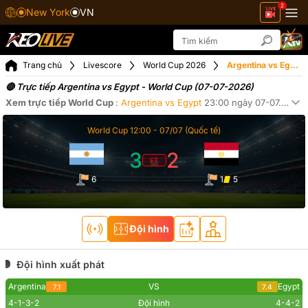
2
New York
VN
Trang chủ
Livescore
World Cup 2026
Argentina vs Egypt ngày 07-07-2026
🔴 Trực tiếp Argentina vs Egypt - World Cup (07-07-2026)
Xem trực tiếp
World Cup
:
Argentina
vs
Egypt
23:00
ngày
07-07
. Tại
Ke
Xe
World Cup
12:00 -
07/07
(Quốc tế)
3
2
FT
6
1
5
Đội hình
Đội hình xuất phát
Argentina
VS
Egypt
7.1
7.4
4-1-3-2
Đội hình
4-4-2