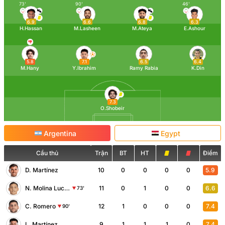
73'
90'
46'
6.9
6.6
6.8
6.3
H.Hassan
M.Lasheen
M.Ateya
E.Ashour
5.8
7.1
6.5
6.4
M.Hany
Y.Ibrahim
Ramy Rabia
K.Din
7.3
O.Shobeir
Argentina
Egypt
Cầu thủ
Trận
BT
HT
Điểm
D. Martínez
10
0
0
0
0
5.9
N. Molina Lucero
11
0
1
0
0
6.6
73'
C. Romero
12
1
0
0
0
7.4
90'
L. Martínez
9
1
1
1
0
7.4