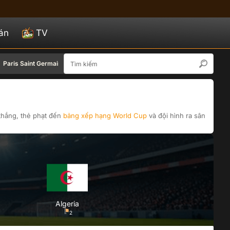
án
TV
12/08
15/08
is Saint Germain
Aston Villa
Seoul
15:00
06:30
thắng, thẻ phạt đến
bảng xếp hạng
World Cup
và đội hình ra sân
Algeria
2