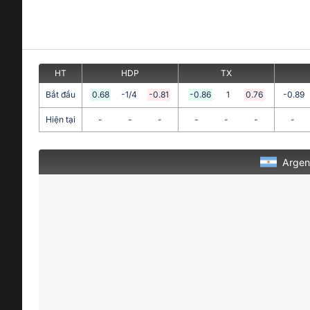
HT
HDP
TX
Bắt đầu
0.68
-1/4
-0.81
-0.86
1
0.76
-0.89
Hiện tại
-
-
-
-
-
-
-
Argen