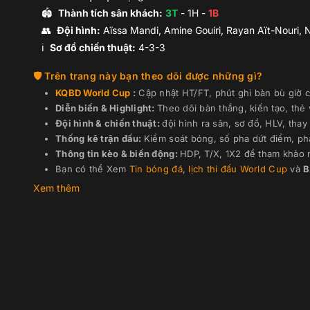
🏟️
Thành tích sân khách:
3
T
-
1
H -
1
B
👥
Đội hình
:
Aïssa Mandi, Amine Gouiri, Rayan Aït-Nouri, 
ℹ️️
Sơ đồ chiến thuật:
4-3-3
Trên trang này bạn theo dõi được những gì?
KQBD
World Cup
:
Cập nhật HT/FT, phút ghi bàn bù giờ c
Diễn biến & Highlight:
Theo dõi bàn thắng, kiến tạo, thẻ
Đội hình & chiến thuật:
đội hình ra sân, sơ đồ, HLV, thay 
Thống kê trận đấu:
Kiểm soát bóng, số pha dứt điểm, ph
Thông tin kèo & biến động:
HDP, T/X, 1X2 để tham khảo n
Bạn có thể Xem
Tin bóng đá
,
lịch thi đấu
World Cup
và
B
Xem thêm