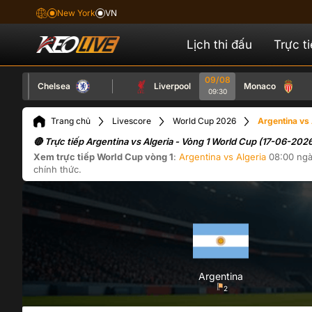
New York
VN
Lịch thi đấu
Trực t
08
09/08
Chelsea
Liverpool
Monaco
0
09:30
Trang chủ
Livescore
World Cup 2026
Argentina vs
🔴 Trực tiếp Argentina vs Algeria - Vòng 1 World Cup (17-06-202
Xem trực tiếp
World Cup
vòng 1
:
Argentina
vs
Algeria
08:00
ng
chính thức.
Argentina
2