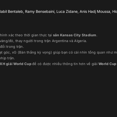
Bàn thắng đã bị hủy
Nabil Bentaleb, Ramy Bensebaini, Luca Zidane, Anis Hadj Moussa, Hi
hính xác theo thời gian thực
tại
sân
Kansas City Stadium
.
 vàng/đỏ, thay người trong trận
Argentina
và
Algeria
.
đổi trong trận.
ạt góc, xG (Bàn thắng kỳ vọng) giúp bạn có cái nhìn tổng quan như m
hịp trận.
XH giải
World Cup
để có được nhiều thông tin hơn về giải
World Cu