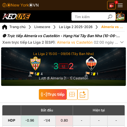
3
New York
VN
Trang chủ
Livescore
La Liga 2 2025-2026
Almería vs Castellón ngày 10-06-2026
🔴 Trực tiếp Almería vs Castellón - Hạng Hai Tây Ban Nha (10-06-
2026)
Xem trực tiếp
La Liga 2 (ESP)
:
Almería
vs
Castellón
02:00
ngày
10-06
.
Xe
La Liga 2
15:00 -
09/06
(Tây Ban Nha)
3
2
FT
5
4
7
1
Lượt đi Almería [1 - 1] Castellón
Trực tiếp
Bắt đầu
Hiện tại
HDP
-0.96
-1/4
0.80
-
-
-