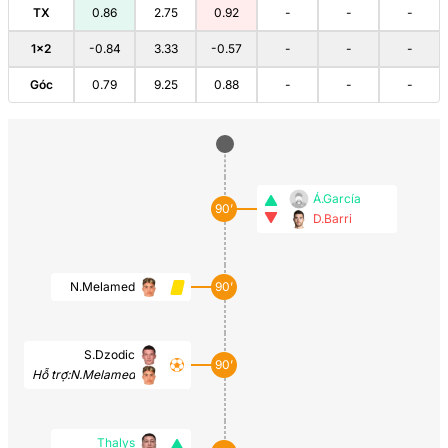
TX
0.86
2.75
0.92
-
-
-
1×2
-0.84
3.33
-0.57
-
-
-
Góc
0.79
9.25
0.88
-
-
-
Á.García
90’
D.Barri
N.Melamed
90’
S.Dzodic
90’
Hỗ trợ:
N.Melamed
Thalys