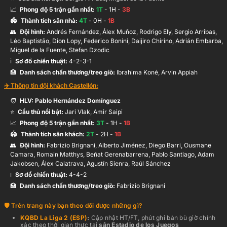
📈
Phong độ 5 trận gần nhất:
1
T
-
1
H -
3
B
J.Morcillo
68’
🏟️
Thành tích sân nhà:
4
T
-
0
H -
1
B
L.Baptistão
👥
Đội hình
:
Andrés Fernández, Álex Muñoz, Rodrigo Ely, Sergio Arribas,
Léo Baptistão, Dion Lopy, Federico Bonini, Daijiro Chirino, Adrián Embarba,
Miguel de la Fuente, Stefan Dzodic
A.Puigmal
ℹ️️
Sơ đồ chiến thuật:
4-2-3-1
67’
A.Embarba
🏥
Danh sách chấn thương/treo giò:
Ibrahima Koné, Arvin Appiah
✈️ Thông tin đội khách
Castellón
:
🧑
HLV:
Pablo Hernández Domínguez
Dion Lopy
66’
⭐
Cầu thủ nổi bật:
Jari Vlak, Amir Saipi
📈
Phong độ 5 trận gần nhất:
3
T
-
1
H -
1
B
🏟️
Thành tích sân khách:
2
T
-
2
H -
1
B
Á.Calatrava
👥
Đội hình
:
Fabrizio Brignani, Alberto Jiménez, Diego Barri, Ousmane
57’
Hỗ trợ:
Camara, Romain Matthys, Beñat Gerenabarrena, Pablo Santiago, Adam
B.Gerenabarrena
Jakobsen, Álex Calatrava, Agustín Sienra, Raúl Sánchez
ℹ️️
Sơ đồ chiến thuật:
4-4-2
🏥
Danh sách chấn thương/treo giò:
Fabrizio Brignani
A.Embarba
41’
Hỗ trợ:
Dion Lopy
Trên trang này bạn theo dõi được những gì?
KQBD
La Liga 2 (ESP)
:
Cập nhật HT/FT, phút ghi bàn bù giờ chính
xác theo thời gian thực
tại
sân
Estadio de los Juegos