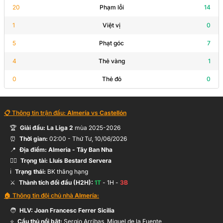
20
Phạm lỗi
14
1
Việt vị
0
N.Melamed
75’
Dion Lopy
5
Phạt góc
7
4
Thẻ vàng
1
M.Luna
75’
0
Thẻ đỏ
0
D.Chirino
📋 Thông tin trận đấu:
Almería
vs
Castellón
R.Ely
74’
🏆
Giải đấu:
La Liga 2
mùa
2025-2026
⏰
Thời gian:
02:00
-
Thứ Tư, 10/06/2026
A.Sienra
📍
Địa điểm:
Almeria
- Tây Ban Nha
69’
Hỗ trợ:
Ronaldo
🧑‍⚖️
Trọng tài:
Lluís Bestard Servera
ℹ️
Trạng thái:
BK thăng hạng
⚔️
Thành tích đối đầu (H2H):
1
T
-
1
H -
3
B
Ronaldo
🏠 Thông tin đội chủ nhà
Almería
:
68’
P.Santiago
🧑
HLV:
Joan Francesc Ferrer Sicilia
⭐
Cầu thủ nổi bật:
Sergio Arribas, Miguel de la Fuente