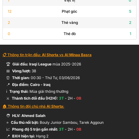
1
Việt vị
0
12
Phạt góc
5
2
Thẻ vàng
2
0
Thẻ đỏ
1
📋 Thông tin trận đấu:
Al Shorta
vs
Al Minaa Basra
🏆
Giải đấu:
Iraqi League
mùa
2025-2026
📅
Vòng/lượt:
38
⏰
Thời gian:
00:30
-
Thứ Tư, 03/06/2026
📍
Địa điểm:
Cairo
- Iraq
ℹ️
Trạng thái:
Mùa giải thông thường
⚔️
Thành tích đối đầu (H2H):
3
T
-
2
H -
0
B
🏠 Thông tin đội chủ nhà
Al Shorta
:
🧑
HLV:
Ahmed Salah
⭐
Cầu thủ nổi bật:
Bouly Junior Sambou, Tarek Aggoun
📈
Phong độ 5 trận gần nhất:
3
T
-
2
H -
0
B
📍
BXH hiện tại:
Hạng
2