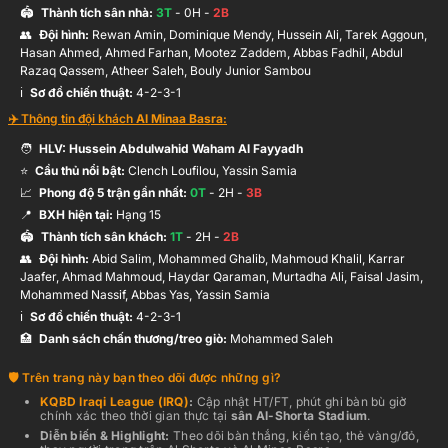
🏟️
Thành tích sân nhà:
3
T
-
0
H -
2
B
👥
Đội hình
:
Rewan Amin, Dominique Mendy, Hussein Ali, Tarek Aggoun,
Hasan Ahmed, Ahmed Farhan, Mootez Zaddem, Abbas Fadhil, Abdul
Razaq Qassem, Atheer Saleh, Bouly Junior Sambou
ℹ️️
Sơ đồ chiến thuật:
4-2-3-1
✈️ Thông tin đội khách
Al Minaa Basra
:
🧑
HLV:
Hussein Abdulwahid Waham Al Fayyadh
⭐
Cầu thủ nổi bật:
Clench Loufilou, Yassin Samia
📈
Phong độ 5 trận gần nhất:
0
T
-
2
H -
3
B
📍
BXH hiện tại:
Hạng
15
🏟️
Thành tích sân khách:
1
T
-
2
H -
2
B
👥
Đội hình
:
Abid Salim, Mohammed Ghalib, Mahmoud Khalil, Karrar
Jaafer, Ahmad Mahmoud, Haydar Qaraman, Murtadha Ali, Faisal Jasim,
Mohammed Nassif, Abbas Yas, Yassin Samia
ℹ️️
Sơ đồ chiến thuật:
4-2-3-1
🏥
Danh sách chấn thương/treo giò:
Mohammed Saleh
Trên trang này bạn theo dõi được những gì?
KQBD
Iraqi League (IRQ)
:
Cập nhật HT/FT, phút ghi bàn bù giờ
chính xác theo thời gian thực
tại
sân
Al-Shorta Stadium
.
Diễn biến & Highlight:
Theo dõi bàn thắng, kiến tạo, thẻ vàng/đỏ,