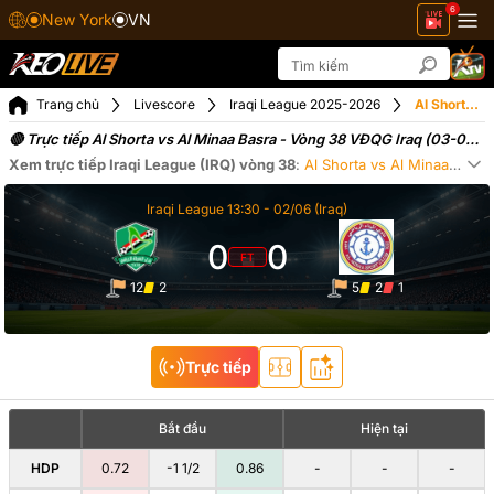
6
New York
VN
Trang chủ
Livescore
Iraqi League 2025-2026
Al Shorta vs Al Minaa Basra ngày 03-06-2026
🔴 Trực tiếp Al Shorta vs Al Minaa Basra - Vòng 38 VĐQG Iraq (03-06-
2026)
Xem trực tiếp
Iraqi League (IRQ)
vòng 38
:
Al Shorta
vs
Al Minaa Basra
Xe
Iraqi League
13:30 -
02/06
(Iraq)
0
0
FT
12
2
5
2
1
Trực tiếp
Bắt đầu
Hiện tại
HDP
0.72
-1 1/2
0.86
-
-
-