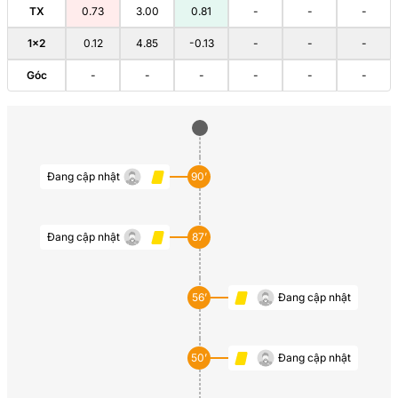
TX
0.73
3.00
0.81
-
-
-
1×2
0.12
4.85
-0.13
-
-
-
Góc
-
-
-
-
-
-
Đang cập nhật
90’
Đang cập nhật
87’
56’
Đang cập nhật
50’
Đang cập nhật