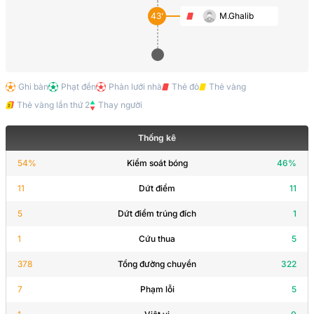
43’
M.Ghalib
Ghi bàn
Phạt đền
Phản lưới nhà
Thẻ đỏ
Thẻ vàng
Thẻ vàng lần thứ 2
Thay người
Thống kê
54
%
Kiểm soát bóng
46
%
11
Dứt điểm
11
5
Dứt điểm trúng đích
1
1
Cứu thua
5
378
Tổng đường chuyền
322
7
Phạm lỗi
5