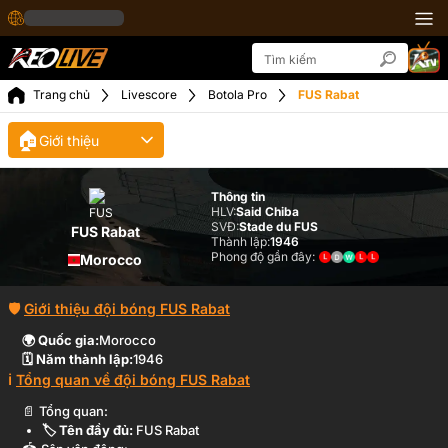
Trang chủ
Livescore
Botola Pro
FUS Rabat
🏠
Giới thiệu
Thông tin
HLV:
Said Chiba
SVĐ:
Stade du FUS
FUS Rabat
Thành lập:
1946
Phong độ gần đây:
Morocco
Giới thiệu đội bóng
FUS Rabat
🌍 Quốc gia:
Morocco
🗓️ Năm thành lập:
1946
Tổng quan về đội bóng
FUS Rabat
Tổng quan:
🏷️ Tên đầy đủ:
FUS Rabat