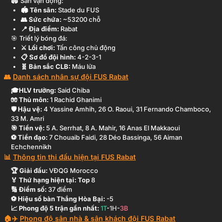
Sân vận động:
🏟️ Tên sân:
Stade du FUS
👥 Sức chứa:
~
53200
chỗ
📍 Địa điểm:
Rabat
Triết lý bóng đá:
⚔️ Lối chơi:
Tấn công chủ động
📋 Sơ đồ đội hình:
4-2-3-1
🧬 Bản sắc CLB:
Máu lửa
Danh sách nhân sự đội
FUS Rabat
🎓HLV trưởng:
Said Chiba
🧤 Thủ môn:
1
Rachid Ghanimi
🛡️ Hậu vệ:
4
Yassine Amhih
,
26
O. Raoui
,
31
Fernando Chamboco
,
33
M. Amri
🎯 Tiền vệ:
5
A. Serrhat
,
8
A. Mahir
,
16
Anas El Makkaoui
⚽ Tiền đạo:
7
Chouaib Faidi
,
28
Déo Bassinga
,
56
Aiman
Echchennikh
Thông tin thi đấu hiện tại
FUS Rabat
🏆 Giải đấu:
VĐQG Morocco
🏅 Thứ hạng hiện tại: Top
8
🔢 Điểm số:
37
điểm
⚽ Hiệu số bàn Thắng Hòa Bại:
-5
📈 Phong độ 5 trận gần nhất:
1
T
-
1
H
-
3
B
Phong độ sân nhà & sân khách đội
FUS Rabat