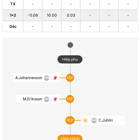
TX
-
-
-
-
-
-
1×2
-0.06
10.00
0.03
-
-
-
Góc
-
-
-
-
-
-
Hiệp phụ
A.Johannesson
115’
M.Eriksson
112’
102’
C.Juhlin
Hiệp chính