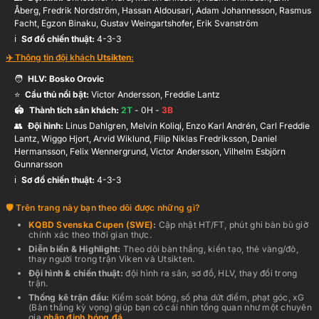
Åberg, Fredrik Nordström, Hassan Aldousari, Adam Johannesson, Rasmus
Facht, Egzon Binaku, Gustav Weingartshofer, Erik Svanström
ℹ️️
Sơ đồ chiến thuật:
4-3-3
✈️ Thông tin đội khách
Utsikten
:
🧑
HLV:
Bosko Orovic
⭐
Cầu thủ nổi bật:
Victor Andersson, Freddie Lantz
🏟️
Thành tích sân khách:
2
T
-
0
H -
3
B
👥
Đội hình
:
Linus Dahlgren, Melvin Koliqi, Enzo Karl Andrén, Carl Freddie
Lantz, Wiggo Hjort, Arvid Wiklund, Filip Niklas Fredriksson, Daniel
Hermansson, Felix Wennergrund, Victor Andersson, Vilhelm Esbjörn
Gunnarsson
ℹ️️
Sơ đồ chiến thuật:
4-3-3
Trên trang này bạn theo dõi được những gì?
KQBD
Svenska Cupen (SWE)
:
Cập nhật HT/FT, phút ghi bàn bù giờ
chính xác theo thời gian thực
.
Diễn biến & Highlight:
Theo dõi bàn thắng, kiến tạo, thẻ vàng/đỏ,
thay người trong trận
Viken
và
Utsikten
.
Đội hình & chiến thuật:
đội hình ra sân, sơ đồ, HLV, thay đổi trong
trận.
Thống kê trận đấu:
Kiểm soát bóng, số pha dứt điểm, phạt góc, xG
(Bàn thắng kỳ vọng) giúp bạn có cái nhìn tổng quan như một chuyên
gia
nhận định bóng đá
.