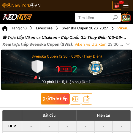
13
New York
VN
Trang chủ
Livescore
Svenska Cupen 2026-2027
Viken vs Utsikten ngày 03-06-2026
🔴 Trực tiếp Viken vs Utsikten - Cúp Quốc Gia Thuỵ Điển (03-06-
2026)
Xem trực tiếp
Svenska Cupen (SWE)
:
Viken
vs
Utsikten
23:30
ngày
0
Xe
Svenska Cupen
12:30 -
03/06
(Thuỵ Điển)
1
2
AET
2
90 phút [1 - 1]
, Hiệp phụ [0 - 1]
Trực tiếp
Bắt đầu
Hiện tại
HDP
-
-
-
-
-
-