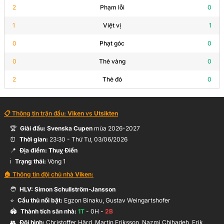
2
Phạm lỗi
0
1
Việt vị
1
0
Phạt góc
0
0
Thẻ vàng
0
2
Thẻ đỏ
0
📋 Thông tin trận đấu:
Viken
vs
Utsikten
🏆
Giải đấu:
Svenska Cupen
mùa
2026-2027
⏰
Thời gian:
23:30
-
Thứ Tư, 03/06/2026
📍
Địa điểm:
Thuỵ Điển
ℹ️
Trạng thái:
Vòng 1
🏠 Thông tin đội chủ nhà
Viken
:
🧑
HLV:
Simon Schullström-Jansson
⭐
Cầu thủ nổi bật:
Egzon Binaku, Gustav Weingartshofer
🏟️
Thành tích sân nhà:
1
T
-
0
H -
2
B
👥
Đội hình
:
Christoffer Härd, Martin Eriksson, Nazmi Chihadeh, Erik