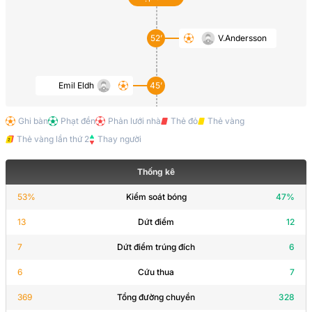
52’
V.Andersson
Emil Eldh
45’
Ghi bàn
Phạt đền
Phản lưới nhà
Thẻ đỏ
Thẻ vàng
Thẻ vàng lần thứ 2
Thay người
Thống kê
53
%
Kiểm soát bóng
47
%
13
Dứt điểm
12
7
Dứt điểm trúng đích
6
6
Cứu thua
7
369
Tổng đường chuyền
328