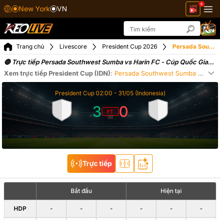
6
New York
VN
Trang chủ
Livescore
President Cup 2026
Persada Southwest Sumba vs Harin FC ngày 31-05-2026
🔴 Trực tiếp Persada Southwest Sumba vs Harin FC - Cúp Quốc Gia
Indonesia (31-05-2026)
Xem trực tiếp
President Cup (IDN)
:
Persada Southwest Sumba
vs
Har
Xe
President Cup
02:00 -
31/05
(Indonesia)
3
0
FT
Trực tiếp
Bắt đầu
Hiện tại
HDP
-
-
-
-
-
-