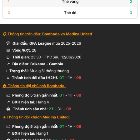
1
Thẻ vàng
2
0
Thẻ đỏ
0
📋 Thông tin trận đấu:
Bombada
vs
Medina United
🏆
Giải đấu:
GFA League
mùa
2025-2026
📅
Vòng/lượt:
28
⏰
Thời gian:
23:30
-
Thứ Sáu, 12/06/2026
📍
Địa điểm:
Brikama
- Gambia
ℹ️
Trạng thái:
Mùa giải thông thường
⚔️
Thành tích đối đầu (H2H):
0
T
-
1
H -
0
B
🏠 Thông tin đội chủ nhà
Bombada
:
📈
Phong độ 5 trận gần nhất:
0
T
-
1
H -
0
B
📍
BXH hiện tại:
Hạng
4
🏟️
Thành tích sân nhà:
2
T
-
3
H -
0
B
✈️ Thông tin đội khách
Medina United
:
📈
Phong độ 5 trận gần nhất:
0
T
-
1
H -
0
B
📍
BXH hiện tại:
Hạng
1