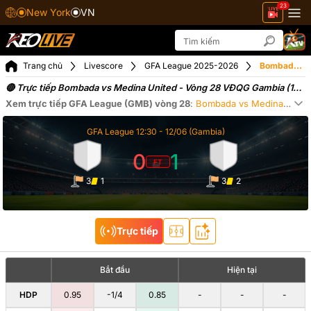
23
New York
VN
Trang chủ
Livescore
GFA League 2025-2026
Bombada vs Medina United ngày 12-06-2026
🔴 Trực tiếp Bombada vs Medina United - Vòng 28 VĐQG Gambia (12-
06-2026)
Xem trực tiếp
GFA League (GMB)
vòng 28
:
Bombada
vs
Medina United
Xe
GFA League
12:30 -
12/06
(Gambia)
0
1
FT
3
1
3
2
Trực tiếp
Bắt đầu
Hiện tại
HDP
0.95
-1/4
0.85
-
-
-