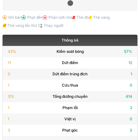
Ghi bàn
Phạt đền
Phản lưới nhà
Thẻ đỏ
Thẻ vàng
Thẻ vàng lần thứ 2
Thay người
Thống kê
43
%
Kiểm soát bóng
57
%
11
Dứt điểm
12
0
Dứt điểm trúng đích
1
1
Cứu thua
0
313
Tổng đường chuyền
414
1
Phạm lỗi
2
1
Việt vị
0
3
Phạt góc
3