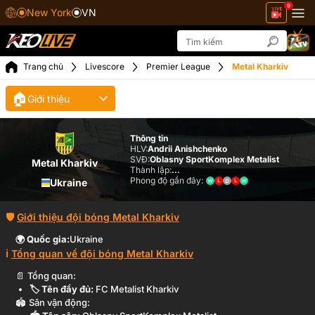
9
New York
VN
Trang chủ
Livescore
Premier League
Metal Kharkiv
🏠
Giới thiệu
Thông tin
HLV:
Andrii Anishchenko
SVĐ:
Oblasny SportKomplex Metalist
Metal Kharkiv
Thành lập:
...
Phong độ gần đây:
Ukraine
Giới thiệu đội bóng
Metal Kharkiv
🌍 Quốc gia:
Ukraine
Tổng quan về đội bóng
Metal Kharkiv
Tổng quan:
🏷️ Tên đầy đủ:
FC Metalist Kharkiv
Sân vận động: