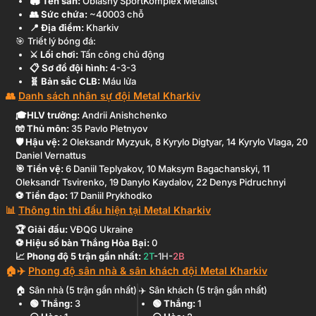
🏟️ Tên sân:
Oblasny SportKomplex Metalist
👥 Sức chứa:
~
40003
chỗ
📍 Địa điểm:
Kharkiv
Triết lý bóng đá:
⚔️ Lối chơi:
Tấn công chủ động
📋 Sơ đồ đội hình:
4-3-3
🧬 Bản sắc CLB:
Máu lửa
Danh sách nhân sự đội
Metal Kharkiv
🎓HLV trưởng:
Andrii Anishchenko
🧤 Thủ môn:
35
Pavlo Pletnyov
🛡️ Hậu vệ:
2
Oleksandr Myzyuk
,
8
Kyrylo Digtyar
,
14
Kyrylo Vlaga
,
20
Daniel Vernattus
🎯 Tiền vệ:
6
Daniil Teplyakov
,
10
Maksym Bagachanskyi
,
11
Oleksandr Tsvirenko
,
19
Danylo Kaydalov
,
22
Denys Pidruchnyi
⚽ Tiền đạo:
17
Daniil Prykhodko
Thông tin thi đấu hiện tại
Metal Kharkiv
🏆 Giải đấu:
VĐQG Ukraine
⚽ Hiệu số bàn Thắng Hòa Bại:
0
📈 Phong độ 5 trận gần nhất:
2
T
-
1
H
-
2
B
Phong độ sân nhà & sân khách đội
Metal Kharkiv
Sân nhà (5 trận gần nhất)
Sân khách (5 trận gần nhất)
🟢 Thắng:
3
🟢 Thắng:
1