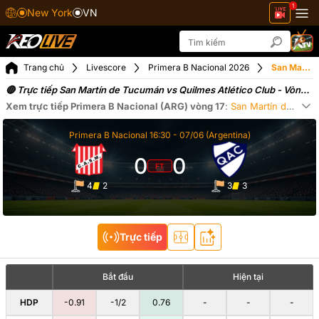
1
New York
VN
Trang chủ
Livescore
Primera B Nacional 2026
San Martín de Tucumán vs Quilmes Atlético Club ngày 08-06-2026
🔴 Trực tiếp San Martín de Tucumán vs Quilmes Atlético Club - Vòng
17 Primera B Nacional Argentina (08-06-2026)
Xem trực tiếp
Primera B Nacional (ARG)
vòng 17
:
San Martín de Tucumán
Xe
Primera B Nacional
16:30 -
07/06
(Argentina)
0
0
FT
4
2
3
3
Trực tiếp
Bắt đầu
Hiện tại
HDP
-0.91
-1/2
0.76
-
-
-