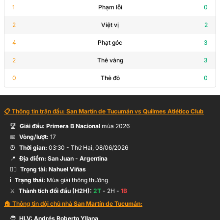
A.Spetale
1
Phạm lỗi
0
2
Việt vị
2
N.Ferreyra
67’
4
Phạt góc
3
2
Thẻ vàng
3
50’
J.Yangali
0
Thẻ đỏ
0
40’
T.Ortega
📋 Thông tin trận đấu:
San Martín de Tucumán
vs
Quilmes Atlético Club
🏆
Giải đấu:
Primera B Nacional
mùa
2026
📅
Vòng/lượt:
E.López
17
20’
⏰
Thời gian:
03:30
-
Thứ Hai, 08/06/2026
📍
Địa điểm:
San Juan
- Argentina
🧑‍⚖️
Trọng tài:
Nahuel Viñas
ℹ️
Trạng thái:
Mùa giải thông thường
⚔️
Thành tích đối đầu (H2H):
2
T
-
2
H -
1
B
🏠 Thông tin đội chủ nhà
San Martín de Tucumán
:
🧑
HLV:
Andrés Roberto Yllana