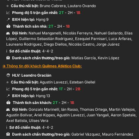
⭐
Cầu thủ nổi bật:
Bruno Cabrera, Lautaro Ovando
📈
Phong độ 5 trận gần nhất:
2
T
-
2
H -
1
B
📍
BXH hiện tại:
Hạng
9
🏟️
Thành tích sân nhà:
2
T
-
2
H -
1
B
👥
Đội hình
:
Nahuel Manganelli, Nicolás Ferreyra, Nahuel Gallardo, Elías
López, Guillermo Sebastián Rodriguez, Ezequiel Parnisari, Luca Arfaras,
Laureano Rodríguez, Diego Diellos, Nicolás Castro, Jorge Juárez
ℹ️️
Sơ đồ chiến thuật:
4-4-2
🏥
Danh sách chấn thương/treo giò:
Matías García, Kevin López
✈️ Thông tin đội khách
Quilmes Atlético Club
:
🧑
HLV:
Leandro Gracián
⭐
Cầu thủ nổi bật:
Agustín Lavezzi, Esteban Glellel
📈
Phong độ 5 trận gần nhất:
1
T
-
2
H -
2
B
📍
BXH hiện tại:
Hạng
13
🏟️
Thành tích sân khách:
2
T
-
2
H -
1
B
👥
Đội hình
:
Gonzalo Marinelli, Ián Rasso, Thomas Ortega, Martín Vallejos,
Agustín Bolívar, Ariel Kippes, Agustín Lavezzi, Juan Yangali, Aaron Spetale,
Axel Batista, Ulises Vera
ℹ️️
Sơ đồ chiến thuật:
4-4-2
🏥
Danh sách chấn thương/treo giò:
Gabriel Vázquez, Mauro Fernández