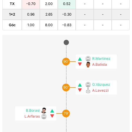
TX
-0.70
2.00
0.52
-
-
-
1×2
0.96
2.65
-0.30
-
-
-
Góc
1.00
8.00
-0.83
-
-
-
R.Martínez
90’
A.Batista
G.Vázquez
90’
A.Lavezzi
B.Borasi
79’
L.Arfaras