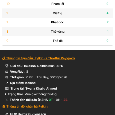
19
Phạm lỗi
9
1
Việt vị
4
T.Óskarsson
61’
M.Hilmarsson
7
Phạt góc
7
3
Thẻ vàng
1
E.Wöhler
61’
0
Thẻ đỏ
0
G.Tyrfingsson
📋 Thông tin trận đấu:
Fylkir
vs
Thróttur Reykjavík
N.Gunnarsson
61’
D.Traustason
🏆
Giải đấu:
Inkasso-Deildin
mùa
2026
📅
Vòng/lượt:
8
⏰
Thời gian:
21:00
-
Thứ Bảy, 06/06/2026
S.Lárusson
📍
Địa điểm:
Iceland
56’
Hỗ trợ:
V.Sigurdsson
🧑‍⚖️
Trọng tài:
Twana Khalid Ahmed
ℹ️
Trạng thái:
Mùa giải thông thường
⚔️
Thành tích đối đầu (H2H):
0
T
-
0
H -
2
B
O.Stefánsson
37’
🏠 Thông tin đội chủ nhà
Fylkir
:
🧑
HLV:
Heimir Gudjonsson