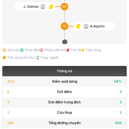
J. Gómez
30’
19’
A.Aquino
Ghi bàn
Phạt đền
Phản lưới nhà
Thẻ đỏ
Thẻ vàng
Thẻ vàng lần thứ 2
Thay người
Thống kê
42
%
Kiểm soát bóng
58
%
8
Dứt điểm
5
3
Dứt điểm trúng đích
3
3
Cứu thua
3
294
Tổng đường chuyền
406