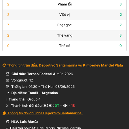
2
Phạm lỗi
3
2
Việt vị
2
7
Phạt góc
7
2
Thẻ vàng
3
0
Thẻ đỏ
0
📋 Thông tin trận đấu:
Deportivo Santamarina
vs
Kimberley Mar del Plata
🏆
Giải đấu:
Torneo Federal A
mùa
2026
📅
Vòng/lượt:
12
⏰
Thời gian:
01:30
-
Thứ Hai, 08/06/2026
📍
Địa điểm:
Tandil
- Argentina
ℹ️
Trạng thái:
Group 4
⚔️
Thành tích đối đầu (H2H):
0
T
-
4
H -
1
B
🏠 Thông tin đội chủ nhà
Deportivo Santamarina
:
🧑
HLV:
Luis Murúa
⭐
Cầu thủ nổi bật:
Uriel Moris, Nicolás Igartúa