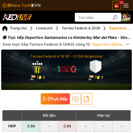
31
New York
VN
Trang chủ
Livescore
Torneo Federal A 2026
Deportivo Santamarina vs Kimberley Mar del Plata ngày 08-06-2026
🔴 Trực tiếp Deportivo Santamarina vs Kimberley Mar del Plata - Vòng
12 Torneo Federal A Argentina (08-06-2026)
Xem trực tiếp
Torneo Federal A (ARG)
vòng 12
:
Deportivo Santamarina
Xe
Torneo Federal A
14:30 -
07/06
(Argentina)
1
0
FT
7
2
7
3
Trực tiếp
Bắt đầu
Hiện tại
HDP
0.84
-
0.84
-
-
-