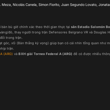
B. Meza, Nicolás Canela, Simon Fiorito, Juan Segundo Lovato, Jonatan 
 bàn bù giờ chính xác theo thời gian thực
tại
sân
Estadio Salomón Bo
 vàng/đỏ, thay người trong trận
Defensores Belgrano VR
và
Douglas H
đổi trong trận.
ạt góc, xG (Bàn thắng kỳ vọng) giúp bạn có cái nhìn tổng quan như m
hịp trận.
 A (ARG)
và
BXH giải
Torneo Federal A (ARG)
để có được nhiều thông