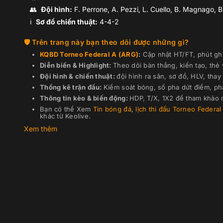
👥
Đội hình
:
F. Perrone, A. Pezzi, L. Cuello, B. Magnago, 
ℹ️️
Sơ đồ chiến thuật:
4-4-2
Trên trang này bạn theo dõi được những gì?
KQBD
Torneo Federal A (ARG)
:
Cập nhật HT/FT, phút ghi
Diễn biến & Highlight:
Theo dõi bàn thắng, kiến tạo, thẻ
Đội hình & chiến thuật:
đội hình ra sân, sơ đồ, HLV, thay 
Thống kê trận đấu:
Kiểm soát bóng, số pha dứt điểm, ph
Thông tin kèo & biến động:
HDP, T/X, 1X2 để tham khảo n
Bạn có thể Xem
Tin bóng đá
,
lịch thi đấu
Torneo Federal
khác từ Keolive.
Xem thêm