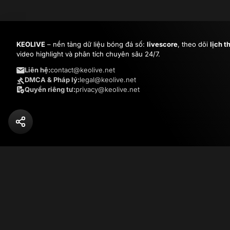
KEOLIVE
– nền tảng dữ liệu bóng đá số:
livescore
, theo dõi
lịch t
video highlight và phân tích chuyên sâu 24/7.
Liên hệ:
contact@keolive.net
DMCA & Pháp lý:
legal@keolive.net
Quyền riêng tư:
privacy@keolive.net
© Copyright
2026
KEOLIVE.NET