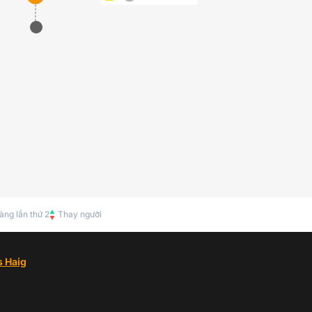
àng lần thứ 2
Thay người
s Haig