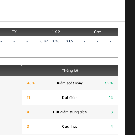
TX
1 X 2
Góc
-
-
-
-0.67
3.00
-0.62
-
-
-
-
-
-
-
-
-
-
-
-
Thống kê
48
%
Kiểm soát bóng
52
%
11
Dứt điểm
14
4
Dứt điểm trúng đích
3
3
Cứu thua
4