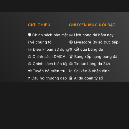
GIỚI THIỆU
CHUYÊN MỤC NỔI BẬT
Chính sách bảo mật
Lịch bóng đá hôm nay
Về chúng tôi
Livescore (tỷ số trực tiếp)
Điều khoản sử dụng
Kết quả bóng đá
Chính sách DMCA
Bảng xếp hạng bóng đá
Chính sách biên tập
Tin tức bóng đá 24h
Tuyên bố miễn trừ
Soi kèo & nhận định
Câu hỏi thường gặp
AI dự đoán tỷ số
Hướng dẫn sử dụng
Highlight bóng đá
Tip bóng đá