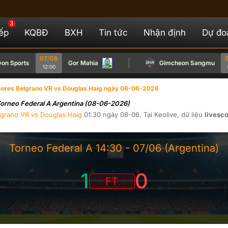
3
iếp
KQBĐ
BXH
Tin tức
Nhận định
Dự đo
07/08
08/
Sports
Gor Mahia
Gimcheon Sangmu
12:00
07:0
ores Belgrano VR vs Douglas Haig ngày 08-06-2026
 Torneo Federal A Argentina (08-06-2026)
lgrano VR
vs
Douglas Haig
01:30
ngày
08-06
. Tại
Keolive
, dữ liệu
livesc
Torneo Federal A
14:30 -
07/06
(Argentina)
1
0
FT