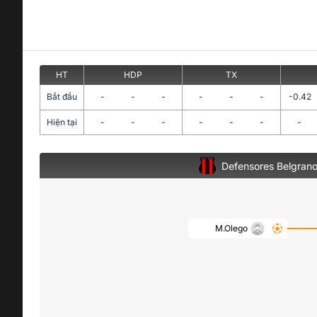
HT
HDP
TX
Bắt đầu
-
-
-
-
-
-
-0.42
Hiện tại
-
-
-
-
-
-
-
Defensores Belgran
M.Olego