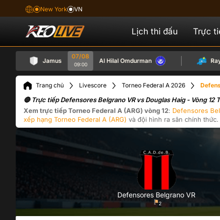
New York
VN
Lịch thi đấu
Trực t
07/08
Jamus
Al Hilal Omdurman
Rayon 
09:00
Trang chủ
Livescore
Torneo Federal A 2026
Defens
🔴 Trực tiếp Defensores Belgrano VR vs Douglas Haig - Vòng 12
Xem trực tiếp
Torneo Federal A (ARG)
vòng 12
:
Defensores Be
xếp hạng
Torneo Federal A (ARG)
và đội hình ra sân chính thức.
Defensores Belgrano VR
2