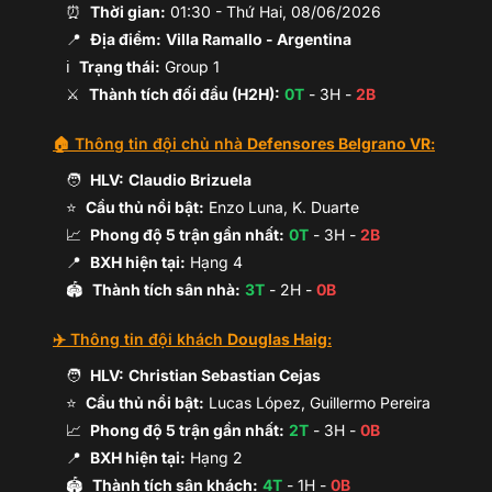
⏰
Thời gian:
01:30
-
Thứ Hai, 08/06/2026
📍
Địa điểm:
Villa Ramallo
- Argentina
ℹ️
Trạng thái:
Group 1
⚔️
Thành tích đối đầu (H2H):
0
T
-
3
H -
2
B
🏠 Thông tin đội chủ nhà
Defensores Belgrano VR
:
🧑
HLV:
Claudio Brizuela
⭐
Cầu thủ nổi bật:
Enzo Luna, K. Duarte
📈
Phong độ 5 trận gần nhất:
0
T
-
3
H -
2
B
📍
BXH hiện tại:
Hạng
4
🏟️
Thành tích sân nhà:
3
T
-
2
H -
0
B
✈️ Thông tin đội khách
Douglas Haig
:
🧑
HLV:
Christian Sebastian Cejas
⭐
Cầu thủ nổi bật:
Lucas López, Guillermo Pereira
📈
Phong độ 5 trận gần nhất:
2
T
-
3
H -
0
B
📍
BXH hiện tại:
Hạng
2
🏟️
Thành tích sân khách:
4
T
-
1
H -
0
B