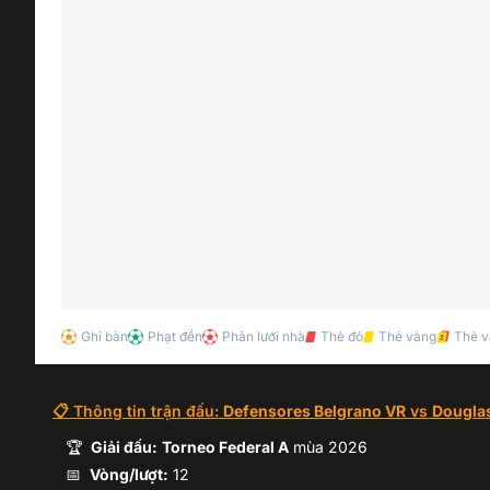
Ghi bàn
Phạt đền
Phản lưới nhà
Thẻ đỏ
Thẻ vàng
Thẻ v
📋 Thông tin trận đấu:
Defensores Belgrano VR
vs
Dougla
🏆
Giải đấu:
Torneo Federal A
mùa
2026
📅
Vòng/lượt:
12