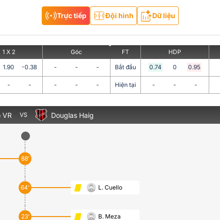
Trực tiếp
Đội hình
Dữ liệu
1 X 2
Góc
FT
HDP
1.90
-0.38
-
-
-
Bắt đầu
0.74
0
0.95
-
-
-
-
-
Hiện tại
-
-
-
o VR
Douglas Haig
VS
88’
64’
L. Cuello
23’
B. Meza