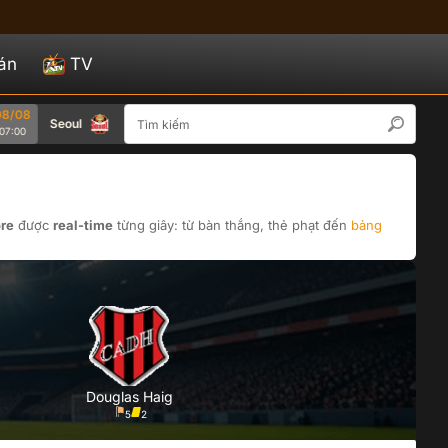
án
TV
08
08/08
Seoul
Bucheon 1995
Gwangju
0
07:00
ore
được
real-time
từng giây: từ bàn thắng, thẻ phạt đến
bảng
Douglas Haig
5
2