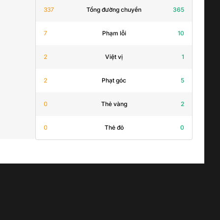
337
Tổng đường chuyền
365
7
Phạm lỗi
10
2
Việt vị
1
2
Phạt góc
5
0
Thẻ vàng
2
0
Thẻ đỏ
0